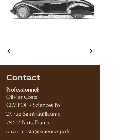
Contact
Professionnel:
Olivier Costa
CEVIPOF - Sciences Po
27, rue Saint Guillaume
75007 Paris, France
olivier.costa@sciencespo.fr