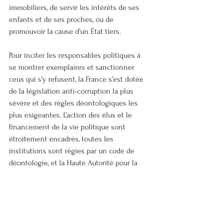
immobiliers, de servir les intérêts de ses 
enfants et de ses proches, ou de 
promouvoir la cause d’un État tiers. 
Pour inciter les responsables politiques à 
se montrer exemplaires et sanctionner 
ceux qui s'y refusent, la France s’est dotée 
de la législation anti-corruption la plus 
sévère et des règles déontologiques les 
plus exigeantes. L’action des élus et le 
financement de la vie politique sont 
étroitement encadrés, toutes les 
institutions sont régies par un code de 
déontologie, et la Haute Autorité pour la 
transparence de la vie publique (HATVP) 
tranche les conflits d’intérêts et surveille 
l’enrichissement des élus. Afin d’éviter 
certaines dérives, le cumul des mandat a 
été fortement limité, les élus ne peuvent 