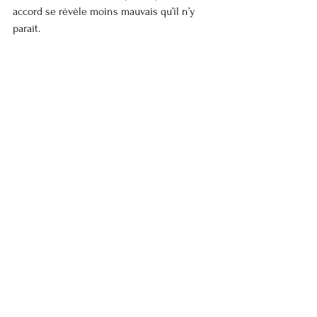
accord se révèle moins mauvais qu’il n’y 
paraît.
En premier lieu, on l’a vu, une partie des 
promesses faites par Ursula von der Leyen 
n’engagent que celui qui y a cru. De toute 
évidence, Donald Trump aime les victoires 
et les symboles de sa grandeur, entend se 
prévaloir de grands succès auprès de son 