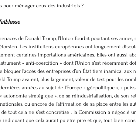
ns pour ménager ceux des industriels ?
aiblesse
enaces de Donald Trump, l’Union fourbit pourtant ses armes,
étorsion. Les institutions européennes ont longuement discut
ortement certaines importations américaines. Elles ont aussi 
nstrument « anti-coercition » dont l’Union s’est récemment dot
 bloquer l’accès des entreprises d’un État tiers inamical aux 
ld Trump avaient, plus largement, valeur de test pour les nom
 dernières années au sujet de l’Europe « géopolitique », « puis
« autonomie stratégique », de sa réindustrialisation, de son re
rnationales, ou encore de l’affirmation de sa place entre les au
 de tout cela ne s’est concrétisé : la Commission a négocié un
ndiquant que cela aurait pu être pire et que, tout bien considé
.