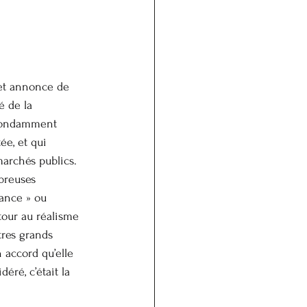
 et annonce de 
é de la 
abondamment 
ée, et qui 
marchés publics. 
breuses 
sance » ou 
tour au réalisme 
tres grands 
 accord qu’elle 
ré, c’était la 