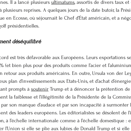
es. Il a lancé plusieurs 
ultimatums
, assortis de divers taux et 
à plusieurs reprises. A quelques jours de la date butoir, la Prés
e en Ecosse, où séjournait le Chef d’État américain, et a nég
olf présidentielles.
ment déséquilibré
ccord est très défavorable aux Européens. Leurs exportations s
% (et bien plus pour des produits comme l’acier et l’aluminium
n retour aux produits américains. En outre, Ursula von der Ley
ux plan d’investissements aux Etats-Unis, et d’achat d’énergie 
tant prompts à 
soutenir
 Trump et à dénoncer la prétention de 
nt la faiblesse et l’illégitimité de la Présidente de la Commis
s par son manque d’audace et par son incapacité à surmonter l
ent des leaders européens. Les éditorialistes se désolent de l
, à l’échelle internationale comme à l’échelle domestique : en
 l’Union si elle se plie aux lubies de Donald Trump et si elle t