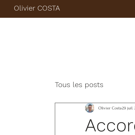
Olivier COSTA
Tous les posts
Olivier Costa
29 juil.
Accor