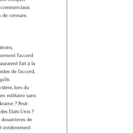
ds commerciaux 
n de censure.
trons, 
imement l’accord 
uraient fait à la 
tes de l’accord, 
u’ils 
tère, lors du 
en militaire sans 
kraine ? Peut-
des Etats-Unis ? 
s douanières de 
ait évidemment 