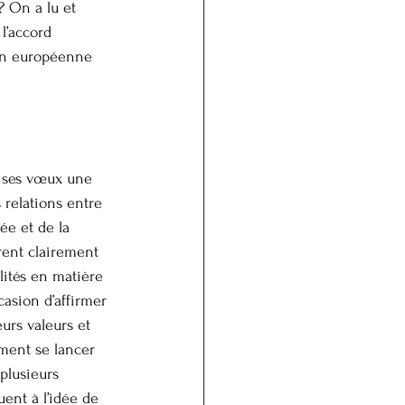
? On a lu et 
l’accord 
ion européenne 
e ses vœux une 
 relations entre 
ée et de la 
rent clairement 
lités en matière 
asion d’affirmer 
urs valeurs et 
ment se lancer 
plusieurs 
ent à l’idée de 