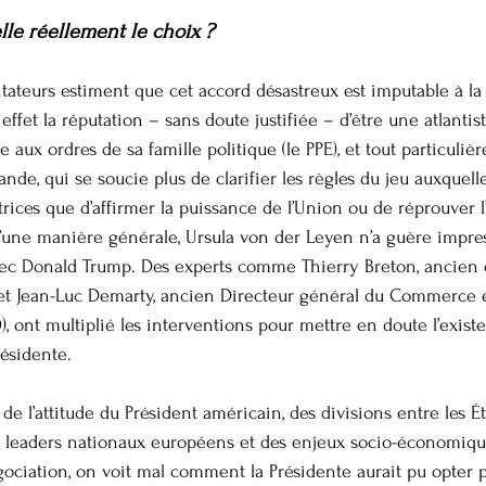
lle réellement le choix ?
eurs estiment que cet accord désastreux est imputable à la 
ffet la réputation – sans doute justifiée – d’être une atlanti
e aux ordres de sa famille politique (le PPE), et tout particuliè
de, qui se soucie plus de clarifier les règles du jeu auxquell
trices que d’affirmer la puissance de l’Union ou de réprouver l’
’une manière générale, Ursula von der Leyen n’a guère impre
vec Donald Trump. Des experts comme Thierry Breton, ancien
et Jean-Luc Demarty, ancien Directeur général du Commerce ex
, ont multiplié les interventions pour mettre en doute l’exi
résidente.
de l’attitude du Président américain, des divisions entre les 
ns leaders nationaux européens et des enjeux socio-économiqu
gociation, on voit mal comment la Présidente aurait pu opter p