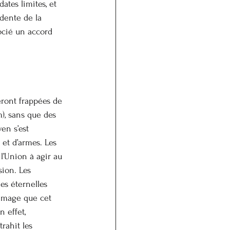
dates limites, et 
idente de la 
ocié un accord 
eront frappées de 
), sans que des 
en s’est 
et d’armes. Les 
l’Union à agir au 
sion. Les 
es éternelles 
’image que cet 
 effet, 
rahit les 