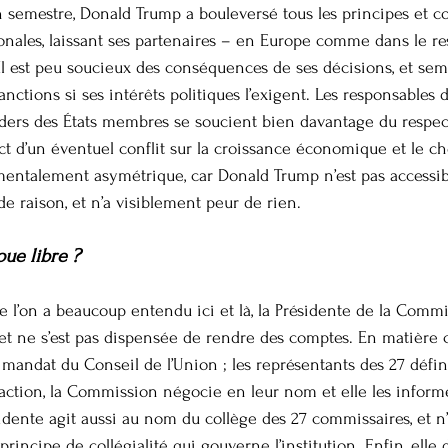
un semestre, Donald Trump a bouleversé tous les principes et c
onales, laissant ses partenaires – en Europe comme dans le 
 Il est peu soucieux des conséquences de ses décisions, et sem
anctions si ses intérêts politiques l’exigent. Les responsables d
ders des États membres se soucient bien davantage du respect
pact d’un éventuel conflit sur la croissance économique et le c
entalement asymétrique, car Donald Trump n’est pas accessib
e raison, et n’a visiblement peur de rien.
ue libre ?
 l’on a beaucoup entendu ici et là, la Présidente de la Commi
et ne s’est pas dispensée de rendre des comptes. En matière 
mandat du Conseil de l’Union ; les représentants des 27 défini
action, la Commission négocie en leur nom et elle les infor
sidente agit aussi au nom du collège des 27 commissaires, et n’
principe de collégialité qui gouverne l’institution. Enfin, elle