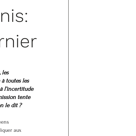
nis:
rnier
 les 
à toutes les 
l’incertitude 
ission tente 
n le dit ?
éens 
liquer aux 