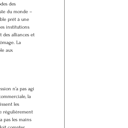
odes des 
reste du monde –
ble prêt à une 
es institutions 
 des alliances et 
hômage. La 
le aux 
ssion n’a pas agi 
commerciale, la 
ssent les 
me régulièrement 
a pas les mains 
 doit compter 