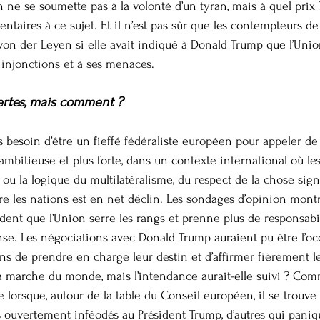
 ne se soumette pas à la volonté d’un tyran, mais à quel prix 
aires à ce sujet. Et il n’est pas sûr que les contempteurs de 
von der Leyen si elle avait indiqué à Donald Trump que l’Un
 injonctions et à ses menaces.
ertes, mais comment ?
lus besoin d’être un fieffé fédéraliste européen pour appeler d
ambitieuse et plus forte, dans un contexte international où les
t ou la logique du multilatéralisme, du respect de la chose sign
re les nations est en net déclin. Les sondages d’opinion mont
dent que l’Union serre les rangs et prenne plus de responsabi
nse. Les négociations avec Donald Trump auraient pu être l’occ
ns de prendre en charge leur destin et d’affirmer fièrement le
a marche du monde, mais l’intendance aurait-elle suivi ? Com
 lorsque, autour de la table du Conseil européen, il se trouve 
s ouvertement inféodés au Président Trump, d’autres qui paniqu