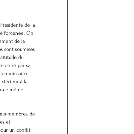
Présidente de la 
ste forcenée. On 
rement de la 
es sont soumises 
attitude du 
ssionné par sa 
 commissaire 
térieur à la 
stence même 
États-membres, de 
es et 
our un conflit 