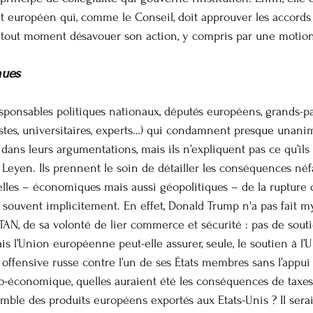
nt européen qui, comme le Conseil, doit approuver les accor
 à tout moment désavouer son action, y compris par une motio
nues
ponsables politiques nationaux, députés européens, grands-pa
alistes, universitaires, experts…) qui condamnent presque unan
dans leurs argumentations, mais ils n’expliquent pas ce qu’ils a
eyen. Ils prennent le soin de détailler les conséquences néfas
lles – économiques mais aussi géopolitiques – de la rupture q
souvent implicitement. En effet, Donald Trump n'a pas fait mys
AN, de sa volonté de lier commerce et sécurité : pas de souti
 l’Union européenne peut-elle assurer, seule, le soutien à l’U
offensive russe contre l’un de ses États membres sans l’appui 
o-économique, quelles auraient été les conséquences de taxe
semble des produits européens exportés aux Etats-Unis ? Il ser